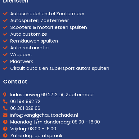
Diensten
b
a
o
g
o
r
Autoschadeherstel Zoetermeer
k
a
Autospuiterij Zoetermeer
m
Scooters & motorfietsen spuiten
Auto customize
Remklauwen spuiten
Auto restauratie
Wrappen
Plaatwerk
Circuit auto’s en supersport auto’s spuiten
Contact
Industrieweg 69 2712 LA, Zoetermeer
06 194 992 72
06 361 028 66
Info@vangigchautoschade.nl
Maandag t/m donderdag: 08:00 - 18:00
Vrijdag: 08:00 - 16:00
Zaterdag: op afspraak