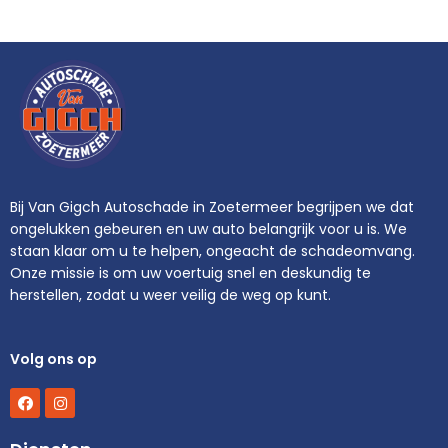
which offers guidance for all modern browsers
Bij Van Gigch Autoschade in Zoetermeer begrijpen we dat
ongelukken gebeuren en uw auto belangrijk voor u is. We
staan klaar om u te helpen, ongeacht de schadeomvang.
Onze missie is om uw voertuig snel en deskundig te
herstellen, zodat u weer veilig de weg op kunt.
Volg ons op
F
I
a
n
c
s
e
t